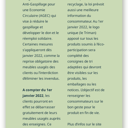
Anti-Gaspillage pour
recyclage, la loi prévoit
une Economie
aussi une meilleure
Circulaire (AGEC) qui
information du
vise à réduire le
consommateur. Au 1er
gaspillage et
janvier 2022, le logo
développer le don et le
unique (le Triman)
réemploi solidaire.
apposé sur tous les
Certaines mesures
produits soumis à l’éco-
s’appliqueront dès
participation sera
janvier 2022, comme la
complété des
reprise obligatoire des
consignes de tri
meubles usagés des
adaptées qui devront
clients ou l’interdiction
être visibles sur les
d’éliminer les invendus.
produits, les
emballages ou les
A compter du 1er
notices. L’objectif est de
janvier 2022
, les
renseigner les
clients pourront en
consommateurs sur le
effet se débarrasser
bon geste pour le
gratuitement de leurs
produit en fin de vie.
meubles usagés auprès
des enseignes. Ce
Plus d’infos sur le site