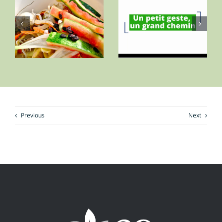
La vie d’une
La Nouvelle Loi
bouteille
sur les
plastique en
Biodéchets
Martinique
Previous
Next