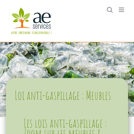
Passer
au
contenu
Loi anti-gaspillage : Meubles
Les lois anti-gaspillage :
Zoom sur les meubles &