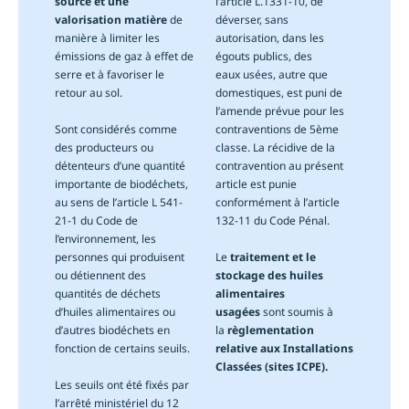
source et une
l’article L.1331-10, de
valorisation matière
de
déverser, sans
manière à limiter les
autorisation, dans les
émissions de gaz à effet de
égouts publics, des
serre et à favoriser le
eaux usées, autre que
retour au sol.
domestiques, est puni de
l’amende prévue pour les
Sont considérés comme
contraventions de 5ème
des producteurs ou
classe. La récidive de la
détenteurs d’une quantité
contravention au présent
importante de biodéchets,
article est punie
au sens de l’article L 541-
conformément à l’article
21-1 du Code de
132-11 du Code Pénal.
l’environnement, les
personnes qui produisent
Le
traitement et le
ou détiennent des
stockage des huiles
quantités de déchets
alimentaires
d’huiles alimentaires ou
usagées
sont soumis à
d’autres biodéchets en
la
règlementation
fonction de certains seuils.
relative aux Installations
Classées (sites ICPE).
Les seuils ont été fixés par
l’arrêté ministériel du 12