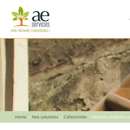
Passer
au
contenu
Home
Nos solutions
Collectivités
déchets mobiliers c