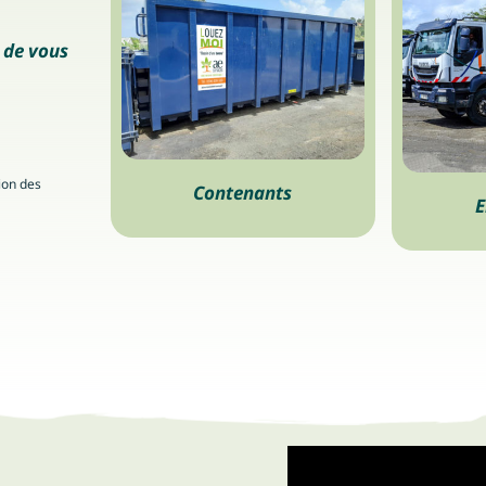
n de vous
ion des
Contenants
E