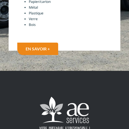
Papier/carton
Métal
Plastique
Verre
Bois
EN SAVOIR +