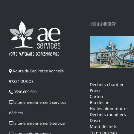
Pour les entreprises
Route du Bac Petite Rochelle,
97224 DUCOS
Déchets chantier
Pneu
0596 609 569
Carton
alize-environnement services
Bio dechet
Huiles alimentaires
déchets
Déchets mobiliers
Dasri
alize-environnement-service
Multi déchets
Tri en bureau
alize-environnement