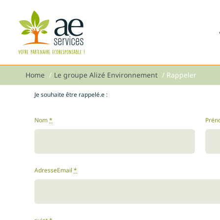
Passer
au
contenu
Home
Le groupe Alizé Environnement
Rappeler
Je souhaite être rappelé.e :
Nom
*
Pré
AdresseEmail
*