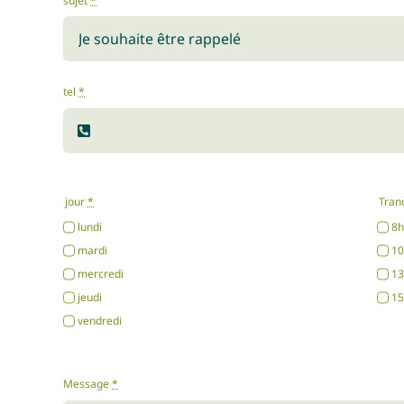
sujet
*
tel
*
jour
*
Tran
lundi
8h
mardi
10
mercredi
13
jeudi
15
vendredi
Message
*