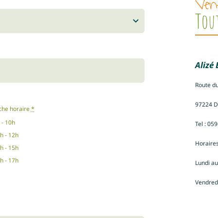
Ven
Tou
Alizé
Route du
97224 
che horaire
*
 - 10h
Tel : 05
h - 12h
Horaires
h - 15h
h - 17h
Lundi au
Vendred