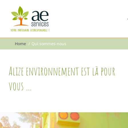
Passer
au
contenu
Home
Qui sommes-nous
Alize environnement est là pour
vous …